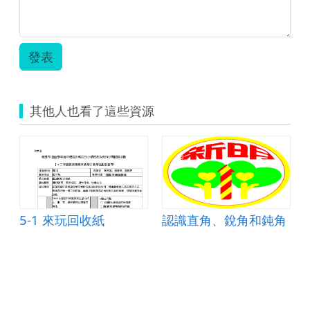
設
計
單.pdf
發表
其他人也看了這些資源
tle overcoat
5-1 來玩回收紙
認識直角、銳角和鈍角