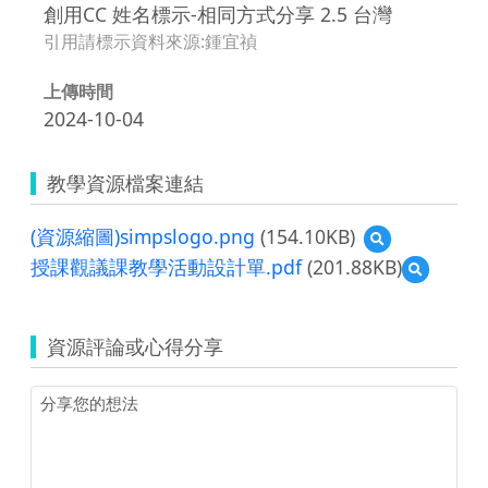
創用CC 姓名標示-相同方式分享 2.5 台灣
引用請標示資料來源:鍾宜禎
上傳時間
2024-10-04
教學資源檔案連結
(資源縮圖)simpslogo.png
(154.10KB)
預
覽
授課觀議課教學活動設計單.pdf
(201.88KB)
預
(資
覽
源
授
縮
課
圖)simpslogo.p
資源評論或心得分享
觀
議
課
教
學
活
動