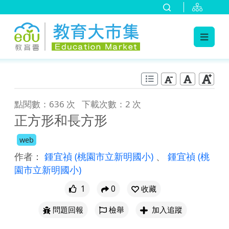
:::
跳到主要內容
:::
點閱數：636 次
下載次數：2 次
正方形和長方形
web
作者：
鍾宜禎
(桃園市立新明國小)
、
鍾宜禎
(桃
園市立新明國小)
1
0
收藏
問題回報
檢舉
加入追蹤