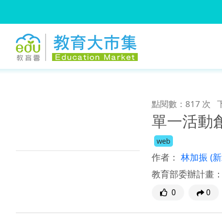
:::
跳到主要內容
:::
點閱數：817 次
單一活動創
web
作者：
林加振
(
教育部委辦計畫
0
0