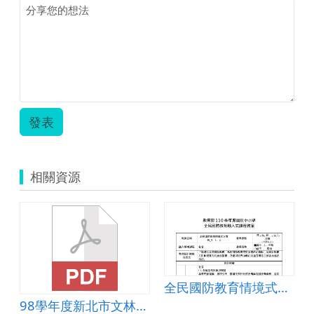
甲
小-
國
阿
小-
井
阿
渡
井
海.zip
渡
海.pdf
發表
相關資源
全民國防教育情境式大富翁1、2、4
98學年度新北市文林國小一年級數學課程計畫