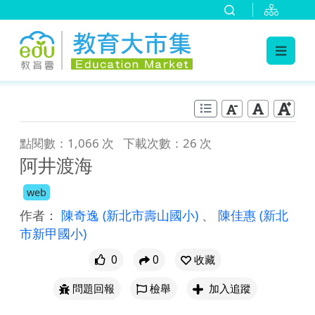
:::
跳到主要內容
:::
點閱數：1,066 次
下載次數：26 次
阿井渡海
web
作者：
陳奇逸
(新北市壽山國小)
、
陳佳惠
(新北
市新甲國小)
0
0
收藏
問題回報
檢舉
加入追蹤