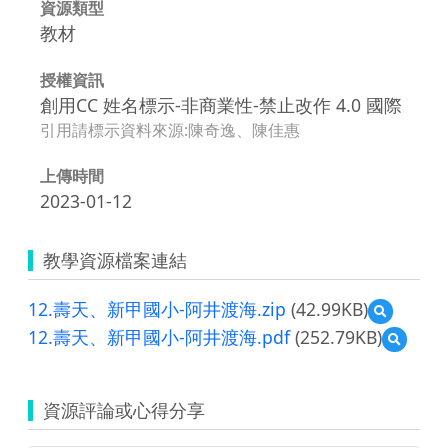
資源類型
教材
授權資訊
創用CC 姓名標示-非商業性-禁止改作 4.0 國際
引用請標示資料來源:陳奇逸、陳佳惠
上傳時間
2023-01-12
教學資源檔案連結
12.壽天、新甲國小-阿井渡海.zip
(42.99KB)
預
覽
12.壽天、新甲國小-阿井渡海.pdf
(252.79KB)
預
12.
覽
壽
12.
天、
壽
新
資源評論或心得分享
天、
甲
新
國