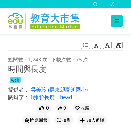
:::
跳到主要內容
:::
點閱數：1,243 次
下載次數：75 次
時間與長度
web
提供者：
吳美玲
(屏東縣高朗國小)
關鍵字：
時間^長度
、
head
0
0
收藏
問題回報
檢舉
加入追蹤