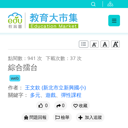
:::
跳到主要內容
:::
點閱數：941 次
下載次數：37 次
綜合擂台
web
作者：
王文欽
(新北市立新興國小)
關鍵字：
多元
、
遊戲
、
彈性課程
0
0
收藏
問題回報
檢舉
加入追蹤