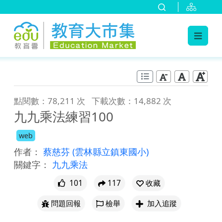
:::
跳到主要內容
:::
點閱數：78,211 次
下載次數：14,882 次
九九乘法練習100
web
作者：
蔡慈芬
(雲林縣立鎮東國小)
關鍵字：
九九乘法
101
117
收藏
問題回報
檢舉
加入追蹤