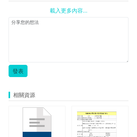
資
載入更多
內容...
源
評
論
或
心
得
分
發表
享
相關資源