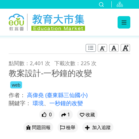
:::
跳到主要內容
:::
點閱數：2,401 次
下載次數：225 次
教案設計-一秒鐘的改變
web
作者：
高偉堯
(臺東縣三仙國小)
關鍵字：
環境
、
一秒鐘的改變
0
1
收藏
問題回報
檢舉
加入追蹤