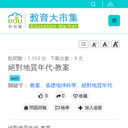
:::
跳到主要內容
:::
點閱數：1,153 次
下載次數：9 次
絕對地質年代-教案
web
關鍵字：
教案
、
基礎地球科學
、
絕對地質年代
0
0
收藏
問題回報
檢舉
加入追蹤
絕對地質年代-教案