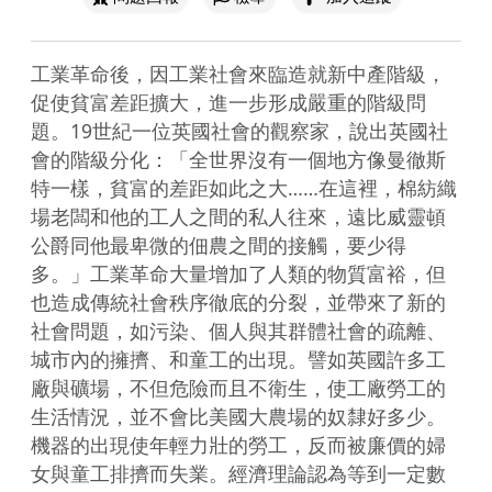
工業革命後，因工業社會來臨造就新中產階級，
促使貧富差距擴大，進一步形成嚴重的階級問
題。19世紀一位英國社會的觀察家，說出英國社
會的階級分化：「全世界沒有一個地方像曼徹斯
特一樣，貧富的差距如此之大……在這裡，棉紡織
場老闆和他的工人之間的私人往來，遠比威靈頓
公爵同他最卑微的佃農之間的接觸，要少得
多。」工業革命大量增加了人類的物質富裕，但
也造成傳統社會秩序徹底的分裂，並帶來了新的
社會問題，如污染、個人與其群體社會的疏離、
城市內的擁擠、和童工的出現。譬如英國許多工
廠與礦場，不但危險而且不衛生，使工廠勞工的
生活情況，並不會比美國大農場的奴隸好多少。
機器的出現使年輕力壯的勞工，反而被廉價的婦
女與童工排擠而失業。經濟理論認為等到一定數