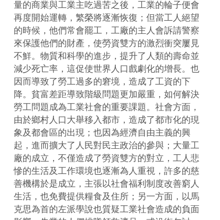
量的商業與工業主吃過苦之後，工業的輪子便會
再度開始運轉，繁榮將逐漸恢復；但當工人絕望
的時候，他們常會罷工，工廠的主人會訴請警察
來保護他們的財產，使勞資雙方的激烈衝突屢見
不鮮。物質和科學的進步，提升了人類的壽命並
減少死亡率，這促使世界人口戲劇化的增長。也
因而導致了勞工過多的窘境，造成了工資的下
降。貧富差距導致階級問題更加嚴重，如何解決
勞工問題成為工業社會的重要課題。社會方面，
由於鄉村人口大舉移入都市，造成了都市化的現
象及都會區的出現；也因為經濟自由主義的興
起，進而擴大了人民對民主政治的參與；大量工
廠的成立，不僅造成了勞資雙方的對立，工人悲
慘的生活及工作環境也逐漸為人重視，許多的慈
善機構於是成立，主張以社會福利制度改善窮人
生活，也免費提供糧食及住所；另一方面，以馬
克思為首的左派學說也質疑工業社會造成的負面