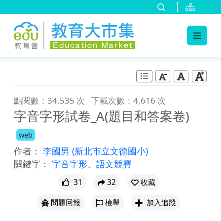
:::
跳到主要內容
:::
點閱數：34,535 次
下載次數：4,616 次
字音字形試卷_A(題目和答案卷)
web
作者：
李國男
(新北市立文德國小)
關鍵字：
字音字形
、
語文競賽
31
32
收藏
問題回報
檢舉
加入追蹤