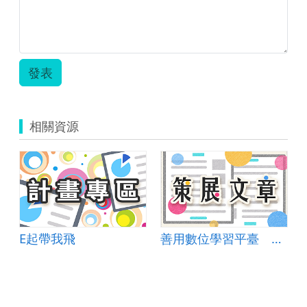
發表
相關資源
E起帶我飛
善用數位學習平臺 英語聽力變好玩
教學_教案