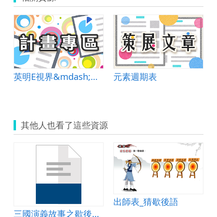
英明E視界&mdash;&mdash;傳統與科技的美麗相遇
元素週期表
其他人也看了這些資源
出師表_猜歇後語
三國演義故事之歇後語學習單