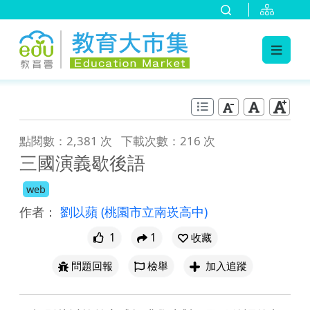
:::
跳到主要內容
:::
點閱數：2,381 次
下載次數：216 次
三國演義歇後語
web
作者：
劉以蘋
(桃園市立南崁高中)
1
1
收藏
問題回報
檢舉
加入追蹤