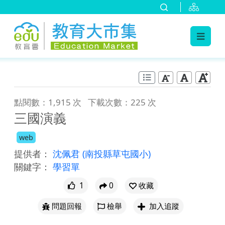
:::
跳到主要內容
:::
點閱數：1,915 次
下載次數：225 次
三國演義
web
提供者：
沈佩君
(南投縣草屯國小)
關鍵字：
學習單
1
0
收藏
問題回報
檢舉
加入追蹤