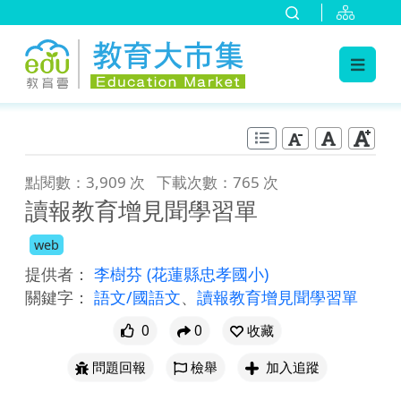
:::
跳到主要內容
:::
點閱數：3,909 次
下載次數：765 次
讀報教育增見聞學習單
web
提供者：
李樹芬
(花蓮縣忠孝國小)
關鍵字：
語文/國語文
、
讀報教育增見聞學習單
0
0
收藏
問題回報
檢舉
加入追蹤