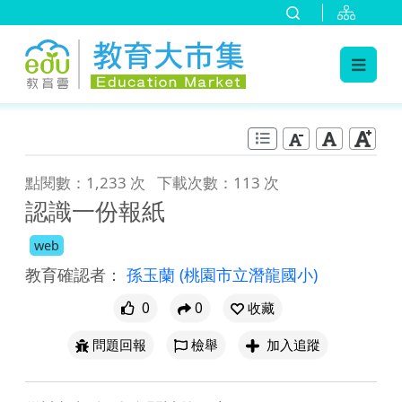
:::
跳到主要內容
:::
點閱數：1,233 次
下載次數：113 次
認識一份報紙
web
教育確認者：
孫玉蘭
(桃園市立潛龍國小)
0
0
收藏
問題回報
檢舉
加入追蹤