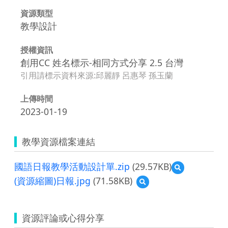
資源類型
教學設計
授權資訊
創用CC 姓名標示-相同方式分享 2.5 台灣
引用請標示資料來源:邱麗靜 呂惠琴 孫玉蘭
上傳時間
2023-01-19
教學資源檔案連結
國語日報教學活動設計單.zip
(29.57KB)
預
覽
(資源縮圖)日報.jpg
(71.58KB)
預
國
覽
語
(資
日
源
報
資源評論或心得分享
縮
教