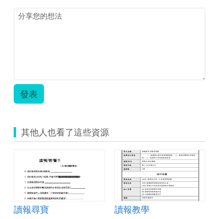
圖)
學
日
活
報.jpg
動
設
計
單.zip
發表
其他人也看了這些資源
讀報尋寶
讀報教學