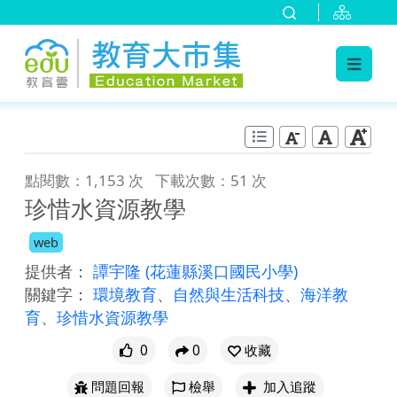
:::
跳到主要內容
:::
點閱數：1,153 次
下載次數：51 次
珍惜水資源教學
web
提供者：
譚宇隆
(花蓮縣溪口國民小學)
關鍵字：
環境教育
、
自然與生活科技
、
海洋教
育
、
珍惜水資源教學
0
0
收藏
問題回報
檢舉
加入追蹤