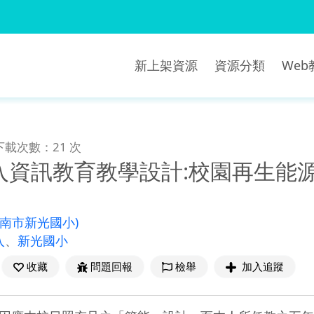
新上架資源
資源分類
We
下載次數：21 次
入資訊教育教學設計:校園再生能
臺南市新光國小)
入
、
新光國小
收藏
問題回報
檢舉
加入追蹤