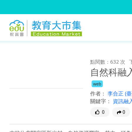
:::
跳到主要內容
:::
點閱數：632 次
自然科融
web
作者：
李合正
(
關鍵字：
資訊融
0
0