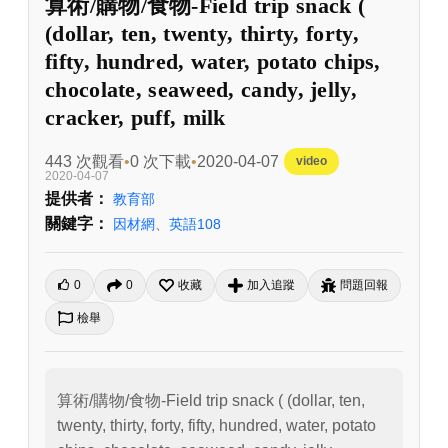
算術/購物/食物-Field trip snack (
(dollar, ten, twenty, thirty, forty,
fifty, hundred, water, potato chips,
chocolate, seaweed, candy, jelly,
cracker, puff, milk
443 次觀看
0 次下載
2020-04-07
video
2020-04-07
提供者：
教育部
關鍵字：
因材網
、
英語108
0
0
收藏
加入追蹤
問題回報
檢舉
算術/購物/食物-Field trip snack ( (dollar, ten, 
twenty, thirty, forty, fifty, hundred, water, potato 