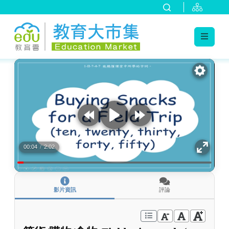
:::
跳到主要內容
:::
00:04
/
2:02
影片資訊
評論