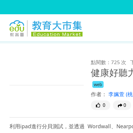
:::
跳到主要內容
:::
點閱數：725 次
健康好聽力
web
作者：
李姵萱
(
0
0
利用ipad進行分貝測試，並透過  Wordwall