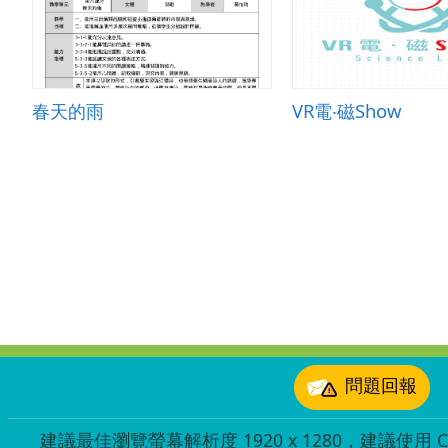
春天的雨
VR電‧磁Show
:::
問題回報
建議最佳瀏覽螢幕解析度 1920 x 1280，建議使用 Chr