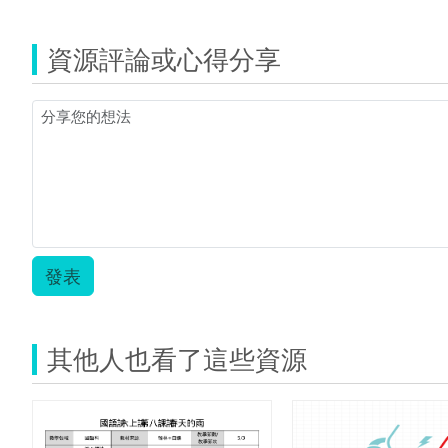
覽
(資
源
資源評論或心得分享
縮
圖)Nearpod.jpg
發表
其他人也看了這些資源