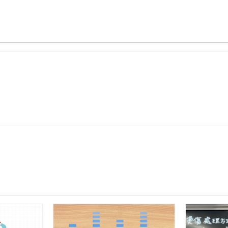
二
單
元
雙
語
教
案
設
計
三
年
級
雙
語
健
康
＿
李
姵
萱.pdf