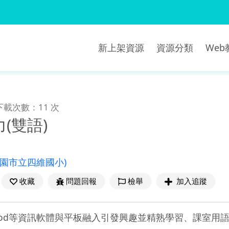
新上架資源
資源分類
We
下載次數：11 次
(雙語)
桃園市立四維國小)
收藏
問題回報
檢舉
加入追蹤
、Nearpod等資訊軟體與平板融入引發興趣並精熟學習、