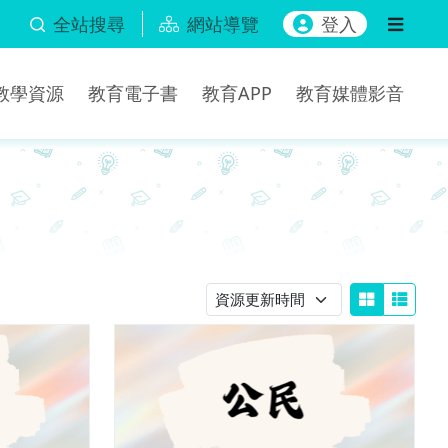
全站搜尋
網站導覽
登入
b教學資源
教育電子書
教育APP
教育媒體影音