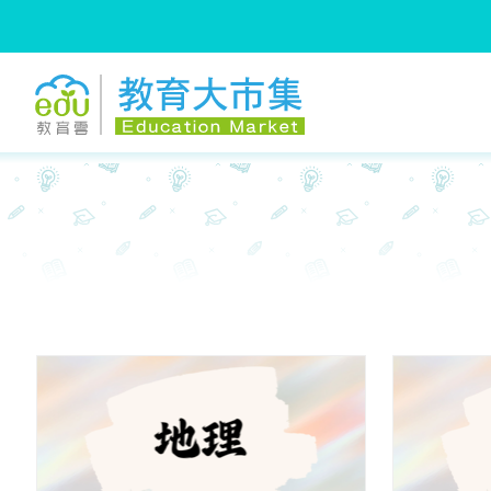
:::
跳到主要內容
:::