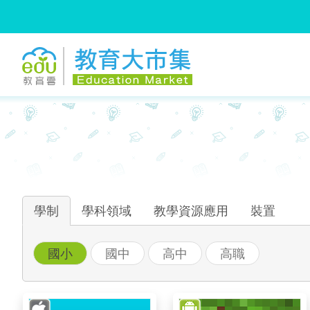
:::
跳到主要內容
:::
學制
學科領域
教學資源應用
裝置
國小
國中
高中
高職