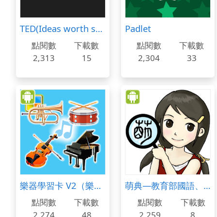
TED(Ideas worth spreading)
Padlet
點閱數
下載數
點閱數
下載數
2,313
15
2,304
33
樂器學習卡 V2（樂器聲音／兒童拼圖）
萌典—教育部國語、臺語、客語辭典民間版
點閱數
下載數
點閱數
下載數
2,274
48
2,259
8