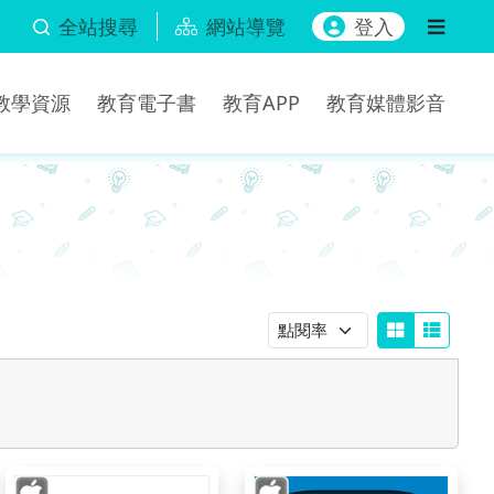
全站搜尋
網站導覽
登入
b教學資源
教育電子書
教育APP
教育媒體影音