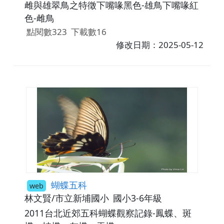
雌與雄翠鳥之特徵下嘴喙黑色-雄鳥下嘴喙紅
色-雌鳥
點閱數323
下載數16
修改日期：2025-05-12
蝴蝶五科
web
林文賢/市立新埔國小
國小3-6年級
2011台北近郊五科蝴蝶觀察記錄-鳳蝶、斑