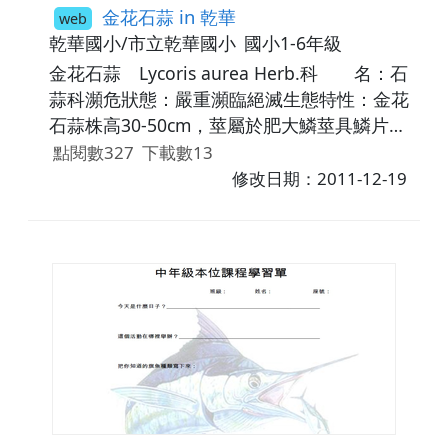
金花石蒜 in 乾華
web
乾華國小/市立乾華國小
國小1-6年級
金花石蒜 Lycoris aurea Herb.科 名：石
蒜科瀕危狀態：嚴重瀕臨絕滅生態特性：金花
石蒜株高30-50cm，莖屬於肥大鱗莖具鱗片，
葉成劍形，花梗長，花形大且色彩艷麗。花為
點閱數327
下載數13
頂生數朵小花，花瓣向外反捲，果實屬於蒴
修改日期：2011-12-19
果，自然情況下結實不易。金花石蒜花形宛如
龍爪，因此又稱為龍爪花，被列為嚴重瀕臨滅
絕的稀有植物。