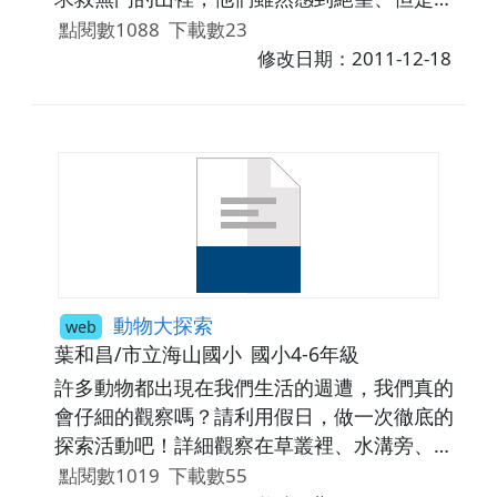
不放棄求生意念，最後終於重回到文明世界。
點閱數1088
下載數23
修改日期：2011-12-18
動物大探索
web
葉和昌/市立海山國小
國小4-6年級
許多動物都出現在我們生活的週遭，我們真的
會仔細的觀察嗎？請利用假日，做一次徹底的
探索活動吧！詳細觀察在草叢裡、水溝旁、人
行道邊，有哪些小動物？它們的特徵為何？如
點閱數1019
下載數55