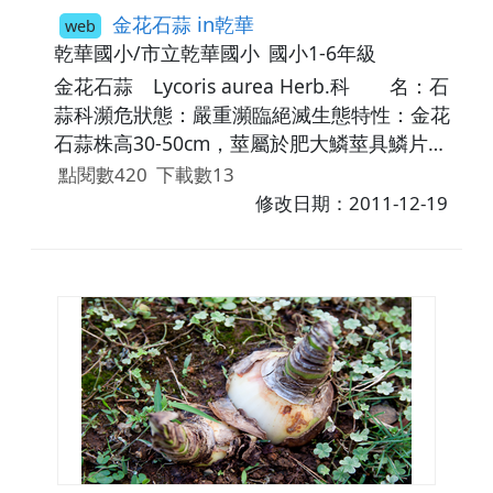
金花石蒜 in乾華
web
乾華國小/市立乾華國小
國小1-6年級
金花石蒜 Lycoris aurea Herb.科 名：石
蒜科瀕危狀態：嚴重瀕臨絕滅生態特性：金花
石蒜株高30-50cm，莖屬於肥大鱗莖具鱗片，
葉成劍形，花梗長，花形大且色彩艷麗。花為
點閱數420
下載數13
頂生數朵小花，花瓣向外反捲，果實屬於蒴
修改日期：2011-12-19
果，自然情況下結實不易。金花石蒜花形宛如
龍爪，因此又稱為龍爪花，被列為嚴重瀕臨滅
絕的稀有植物。