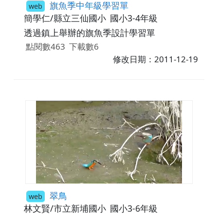
旗魚季中年級學習單
web
簡學仁/縣立三仙國小
國小3-4年級
透過鎮上舉辦的旗魚季設計學習單
點閱數463
下載數6
修改日期：2011-12-19
翠鳥
web
林文賢/市立新埔國小
國小3-6年級