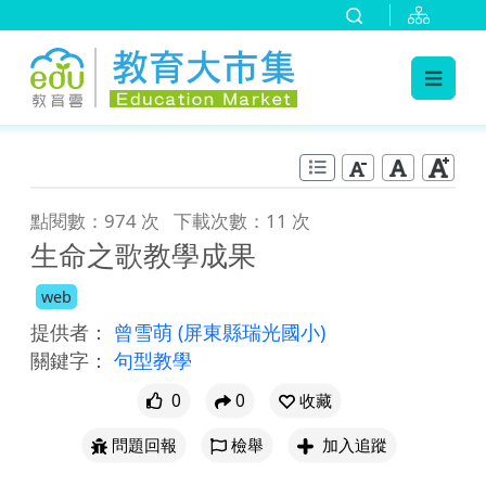
:::
跳到主要內容
:::
點閱數：974 次
下載次數：11 次
生命之歌教學成果
web
提供者：
曾雪萌
(屏東縣瑞光國小)
關鍵字：
句型教學
0
0
收藏
問題回報
檢舉
加入追蹤