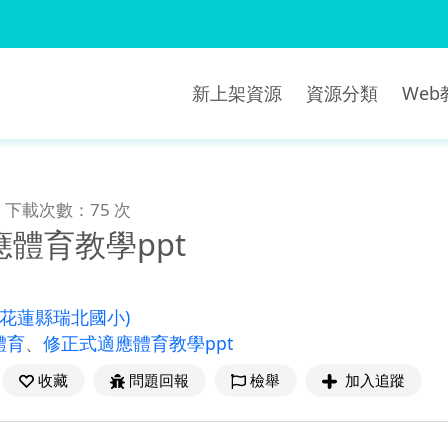
新上架資源
資源分類
We
下載次數：75 次
體育教學ppt
(花蓮縣瑞北國小)
體育
、
修正式適應體育教學ppt
收藏
問題回報
檢舉
加入追蹤