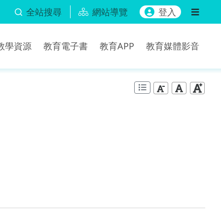
全站搜尋
網站導覽
登入
b教學資源
教育電子書
教育APP
教育媒體影音