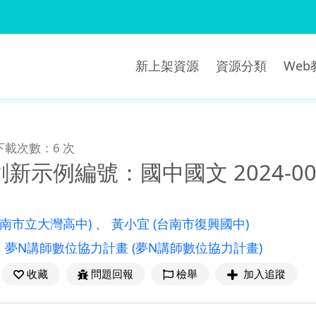
新上架資源
資源分類
We
下載次數：6 次
新示例編號：國中國文 2024-00
臺南市立大灣高中)
、
黃小宜
(台南市復興國中)
：
夢N講師數位協力計畫
(夢N講師數位協力計畫)
收藏
問題回報
檢舉
加入追蹤