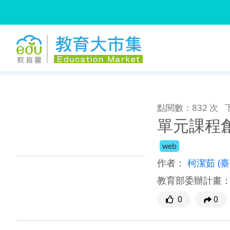
:::
跳到主要內容
:::
點閱數：832 次
單元課程創
web
作者：
柯潔茹
(
教育部委辦計畫
0
0