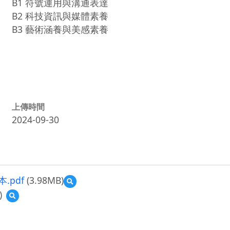
B1 符號運用與溝通表達
B2 科技資訊與媒體素養
B3 藝術涵養與美感素養
上傳時間
2024-09-30
.pdf
(3.98MB)
預
覽
)
預
2024
覽
單
(資
元
源
課