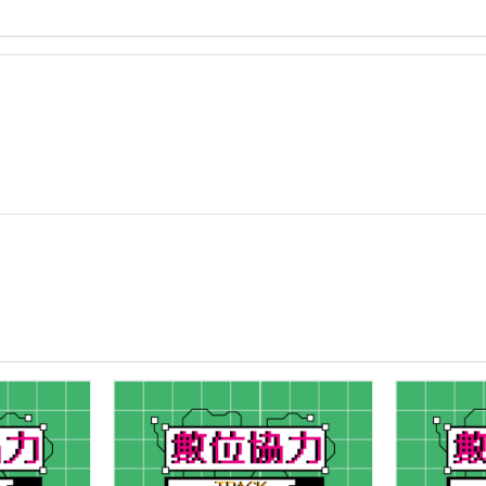
縮
程
圖)113
創
年
新
示
教
例
學
上
示
架
例
_
_
資
國
源
中
代
國
表
文
圖.png
_003.pdf
的
副
本.pdf