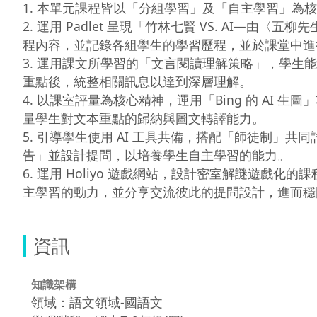
1. 本單元課程皆以「分組學習」及「自主學習」為
2. 運用 Padlet 呈現「竹林七賢 VS. AI—由〈
程內容，並記錄各組學生的學習歷程，並於課堂中進
3. 運用課文所學習的「文言閱讀理解策略」，學生
重點後，統整相關訊息以達到深層理解。

4. 以課室評量為核心精神，運用「Bing 的 AI 生
量學生對文本重點的歸納與圖文轉譯能力。

5. 引導學生使用 AI 工具共備，搭配「師徒制」共
告」並設計提問，以培養學生自主學習的能力。

6. 運用 Holiyo 遊戲網站，設計密室解謎遊戲化
主學習的動力，並分享交流彼此的提問設計，進而穩
資訊
知識架構
領域：語文領域-國語文