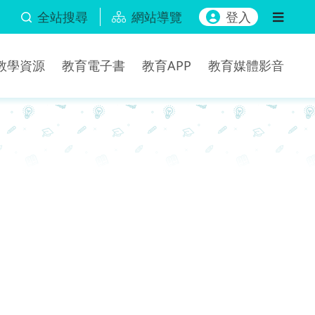
全站搜尋
網站導覽
登入
b教學資源
教育電子書
教育APP
教育媒體影音