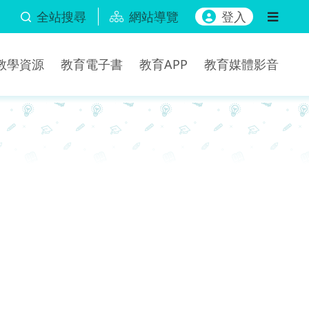
全站搜尋
網站導覽
登入
b教學資源
教育電子書
教育APP
教育媒體影音