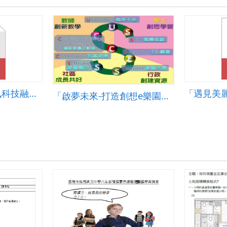
書
福
窩
之
旅.pdf
景義國小102年資訊科技融入教學創新應用團隊成果
「遇見美
「啟夢未來-打造創想e樂園」成果彙編