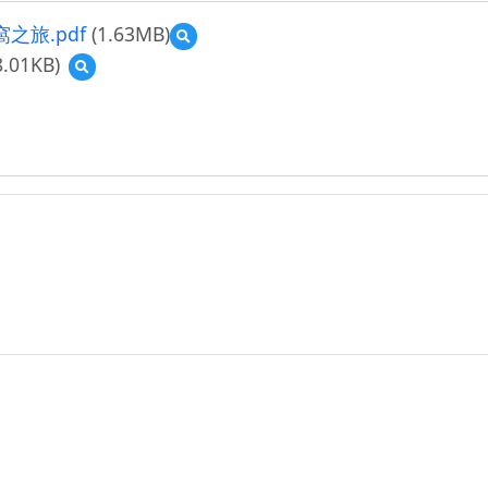
旅.pdf
(1.63MB)
預
覽
.01KB)
預
109
覽
學
mczh-
年
tw700x700_large3070_37042671959.jpg
度
中
平
國
中
新
生
圖
書
館
導
覽
教
學
設
計
＿