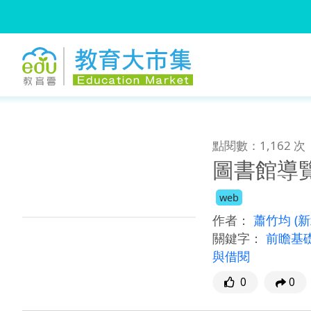
:::
跳到主要內容
:::
點閱數：1,162 次
圖書館導覽K
web
作者：
蕭竹均
(
關鍵字：
前瞻基
與借閱
0
0