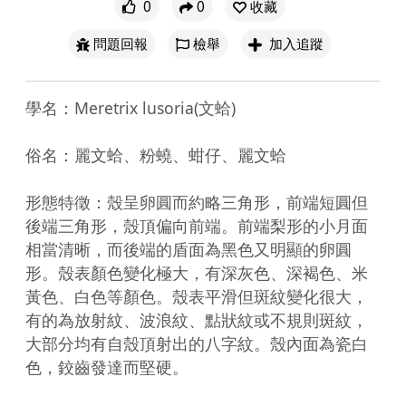
0
0
收藏
問題回報
檢舉
加入追蹤
學名：Meretrix lusoria(文蛤)

俗名：麗文蛤、粉蟯、蚶仔、麗文蛤

形態特徵：殼呈卵圓而約略三角形，前端短圓但
後端三角形，殼頂偏向前端。前端梨形的小月面
相當清晰，而後端的盾面為黑色又明顯的卵圓
形。殼表顏色變化極大，有深灰色、深褐色、米
黃色、白色等顏色。殼表平滑但斑紋變化很大，
有的為放射紋、波浪紋、點狀紋或不規則斑紋，
大部分均有自殼頂射出的八字紋。殼內面為瓷白
色，鉸齒發達而堅硬。
