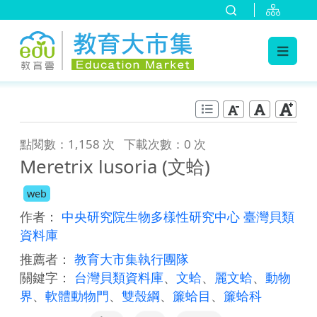
:::
跳到主要內容
:::
點閱數：1,158 次
下載次數：0 次
Meretrix lusoria (文蛤)
web
作者：
中央研究院生物多樣性研究中心 臺灣貝類
資料庫
推薦者：
教育大市集執行團隊
關鍵字：
台灣貝類資料庫
、
文蛤
、
麗文蛤
、
動物
界
、
軟體動物門
、
雙殼綱
、
簾蛤目
、
簾蛤科