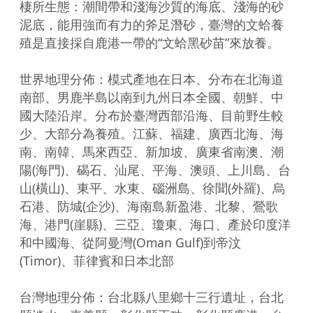
棲所生態：潮間帶和淺海沙質的海底、淺海的砂
泥底，能用強而有力的斧足潛砂，臺灣的文蛤養
殖是直接採自鹿港一帶的“文蛤黑砂苗”來放養。

世界地理分佈：模式產地在日本、分布在北海道
南部、男鹿半島以南到九州日本全國、朝鮮、中
國大陸沿岸。分布於臺灣西部沿海、目前野生較
少、大部分為養殖。江蘇、福建、廣西北海、海
南、南韓、馬來西亞、新加坡、廣東省南澳、潮
陽(海門)、碣石、汕尾、平海、澳頭、上川島、台
山(橫山)、東平、水東、碯洲島、徐聞(外羅)、烏
石港、防城(企沙)、海南島新盈港、北黎、鶯歌
海、港門(崖縣)、三亞、瓊東、海口、產於印度洋
和中國海、從阿曼灣(Oman Gulf)到帝汶
(Timor)、菲律賓和日本北部

台灣地理分佈：台北縣八里鄉十三行遺址，台北