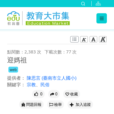
:::
跳到主要內容
:::
點閱數：2,383 次
下載次數：77 次
迎媽祖
web
提供者：
陳思言
(臺南市立人國小)
關鍵字：
宗教
、
民俗
0
0
收藏
問題回報
檢舉
加入追蹤