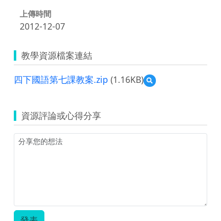
上傳時間
2012-12-07
教學資源檔案連結
四下國語第七課教案.zip
(1.16KB)
預
覽
四
下
資源評論或心得分享
國
語
第
七
課
教
案.zip
發表