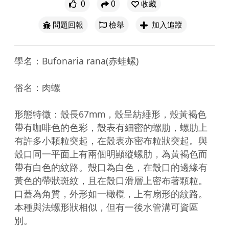
0
0
收藏
問題回報
檢舉
加入追蹤
學名：Bufonaria rana(赤蛙螺)

俗名：肉螺

形態特徵：殼長67mm，殼呈紡綞形，殼黃褐色
帶有咖啡色的色彩，殼表有細密的螺肋，螺肋上
有許多小顆粒突起，在殼表亦密布粒狀突起。與
殼口同一平面上有兩個明顯縱螺肋，為黃褐色而
帶有白色的紋路。殼口為白色，在殼口的邊緣有
黃色的帶狀斑紋，且在殼口滑層上密布著顆粒。
口蓋為角質，外形如一橄欖，上有扇形的紋路。
本種與法螺形狀相似，但有一後水管溝可資區
別。
