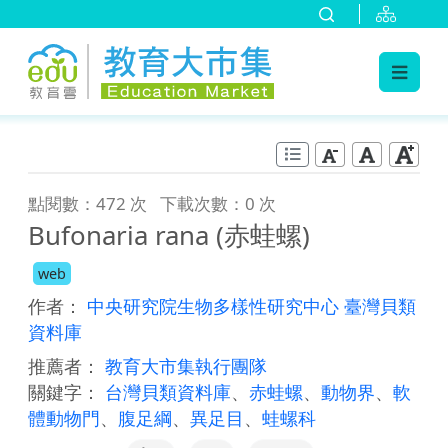
:::
跳到主要內容
:::
點閱數：472 次
下載次數：0 次
Bufonaria rana (赤蛙螺)
web
作者：
中央研究院生物多樣性研究中心 臺灣貝類
資料庫
推薦者：
教育大市集執行團隊
關鍵字：
台灣貝類資料庫
、
赤蛙螺
、
動物界
、
軟
體動物門
、
腹足綱
、
異足目
、
蛙螺科