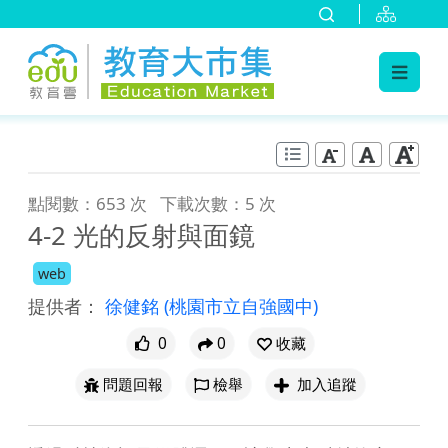
:::
跳到主要內容
:::
點閱數：653 次
下載次數：5 次
4-2 光的反射與面鏡
web
提供者：
徐健銘
(桃園市立自強國中)
0
0
收藏
問題回報
檢舉
加入追蹤