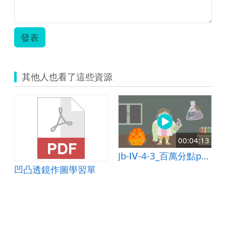
學
堂
計
畫」
發表
教
案-
-
張
其他人也看了這些資源
宏
德.zip
00:04:13
Jb-Ⅳ-4-3_百萬分點ppm
凹凸透鏡作圖學習單