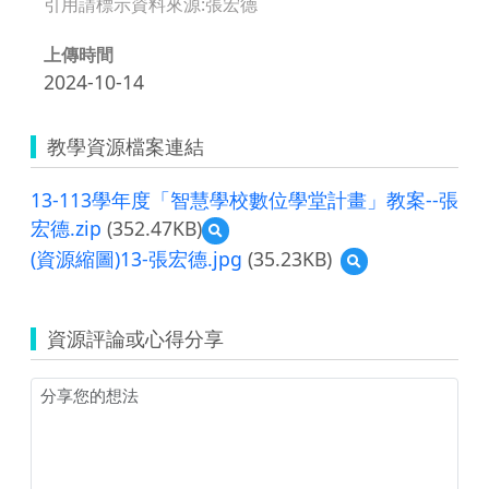
引用請標示資料來源:張宏德
上傳時間
2024-10-14
教學資源檔案連結
13-113學年度「智慧學校數位學堂計畫」教案--張
宏德.zip
(352.47KB)
預
覽
(資源縮圖)13-張宏德.jpg
(35.23KB)
預
13-
覽
113
(資
學
源
年
資源評論或心得分享
縮
度
圖)13-
「智
張
慧
宏
學
德.jpg
校
數
位