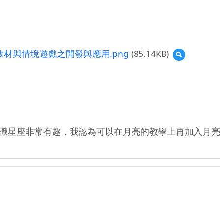
材與情境遊戲之開發與應用.png
(85.14KB)
預
覽
(資
源
縮
圖)
虛
擬
實
識星座非常有趣，我認為可以在月亮的教學上再加入月亮
境
與
擴
增
實
境
於
國
中