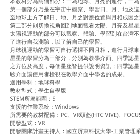
本教材分為兩個部分：一為地球、月亮的運行，一為
第一個部分乃是在宇宙中觀察、學習日、月、地及這
至地球上方了解日、地、月之對應位置與月相成因之
第二部分則切換視角回到地面觀看太陽、月亮及星星
太陽視運動的部分可以觀察、體驗、學習到在台灣不
了進行自我測驗，以了解自己的學習。

月球視運動的學習可自行選擇不同月相，進行月球東
星星的學習分為三部分，分別為教學介面、四季認星
之方位及高度，每個星座皆提供說明資訊；四季認星
驗介面讓使用者檢視在教學介面中學習的成果。

適用學科：地球科學

教材型式：學生自學版

STEM所屬範圍：S

支援的作業系統：Windows

所需要的教材配備：PC、VR頭盔(HTC VIVE)、FOCUS
開發型式：VR
