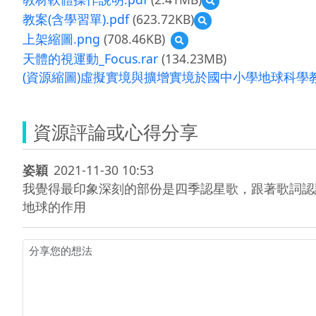
覽
教案(含學習單).pdf
(623.72KB)
預
教
覽
上架縮圖.png
(708.46KB)
預
材
教
覽
軟
天體的視運動_Focus.rar
(134.23MB)
案
上
體
(含
(資源縮圖)虛擬實境與擴增實境於國中小學地球科學教
架
操
學
縮
作
習
圖.png
說
單).pdf
明.pdf
資源評論或心得分享
姿穎
2021-11-30 10:53
我覺得最印象深刻的部份是四季認星歌，跟著歌詞認
地球的作用