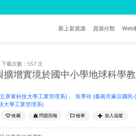
新上架資源
資源分類
We
下載次數：557 次
與擴增實境於國中小學地球科學教
國立屏東科技大學工業管理系)
、
吳季玲
(臺南市麻豆國民
技大學工業管理系)
收藏
問題回報
檢舉
加入追蹤