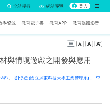
全站搜尋
網站導覽
登入
b教學資源
教育電子書
教育APP
教育媒體影音
材與情境遊戲之開發與應用
小學)
、
劉倢妘
(國立屏東科技大學工業管理系)
、
李