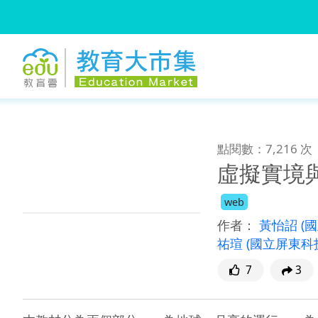
:::
跳到主要內容
:::
點閱數：7,216 次
虛擬實境
web
作者：
黃怡詔
(
祐瑄
(國立屏東科
7
3