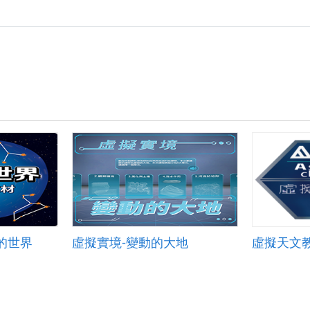
小
學
地
球
科
學
教
材
與
情
境
遊
戲
之
開
發
與
應
的世界
虛擬實境-變動的大地
虛擬天文
用.png