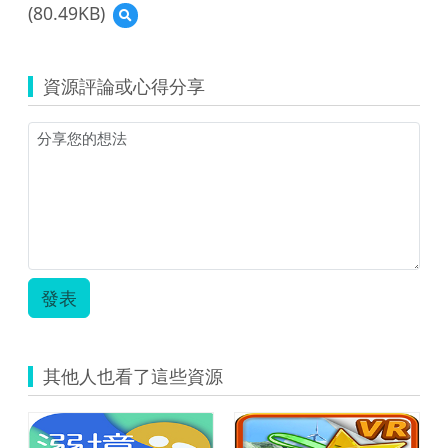
軟
冊.pdf
教
(80.49KB)
預
V06_
材
體
案.pdf
覽
學
軟
操
(資
習
體
作
源
單
操
手
資源評論或心得分享
縮
或
作
冊.pdf
圖)111-
評
手
V06_
量.pdf
冊.pdf
國
立
清
華
大
學
_
教
發表
材
logo.jpg
其他人也看了這些資源