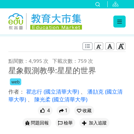
:::
跳到主要內容
:::
點閱數：4,995 次
下載次數：759 次
星象觀測教學:星星的世界
web
作者：
瞿志行
(國立清華大學)
、
潘劼克
(國立清
華大學)
、
陳光柔
(國立清華大學)
4
1
收藏
問題回報
檢舉
加入追蹤