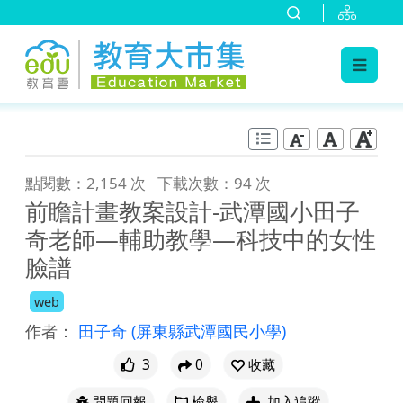
:::
跳到主要內容
:::
點閱數：2,154 次
下載次數：94 次
前瞻計畫教案設計-武潭國小田子
奇老師—輔助教學—科技中的女性
臉譜
web
作者：
田子奇
(屏東縣武潭國民小學)
3
0
收藏
問題回報
檢舉
加入追蹤