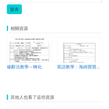
小
田
發表
子
奇
老
師
相關資源
—
輔
助
教
學
—
科
技
中
修辭法教學～轉化
英語教學：海綿寶寶穿新衣
的
女
性
臉
譜.zip
其他人也看了這些資源