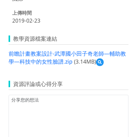
上傳時間
2019-02-23
教學資源檔案連結
前瞻計畫教案設計-武潭國小田子奇老師—輔助教
學—科技中的女性臉譜.zip
(3.14MB)
預
覽
前
瞻
資源評論或心得分享
計
畫
教
案
設
計-
武
潭
國