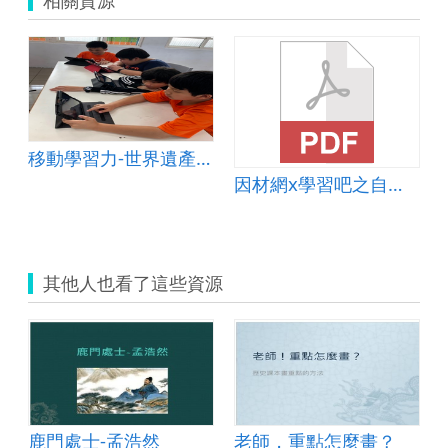
移動學習力-世界遺產在我腳下
因材網x學習吧之自主學習課堂，以摘錄段落大意為例
其他人也看了這些資源
鹿門處士-孟浩然
老師，重點怎麼畫？