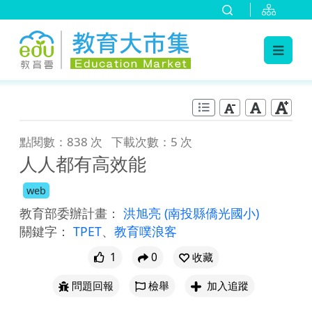
:::
跳到主要內容
:::
點閱數：838 次
下載次數：5 次
人人都有高效能
web
教育部委辦計畫：
洪旭亮
(南投縣僑光國小)
關鍵字：
TPET
、
教育噗浪客
1
0
收藏
問題回報
檢舉
加入追蹤