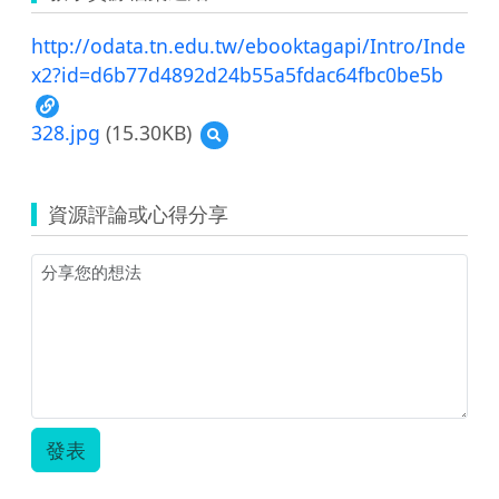
http://odata.tn.edu.tw/ebooktagapi/Intro/Inde
x2?id=d6b77d4892d24b55a5fdac64fbc0be5b
328.jpg
(15.30KB)
預
覽
328.jpg
資源評論或心得分享
發表