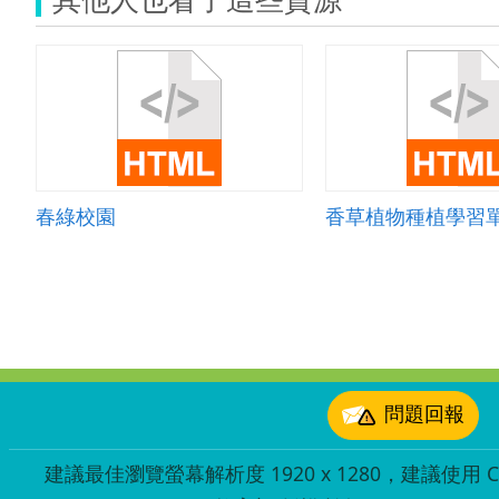
春綠校園
香草植物種植學習單
:::
問題回報
建議最佳瀏覽螢幕解析度 1920 x 1280，建議使用 Chr