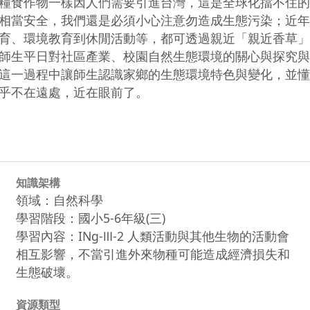
糧食作物一樣因人們需要引進台灣，這是全球化擋不住的
相當安全，我們還是必須小心注意勿造成生態污染；近年
育、環境教育到休閒活動等，都可透過親近「親近香草」
師生平日對社區產業、校園自然生態環境的關心與探究與
這一過程中讓師生認識家鄉的生態環境特色與變化，並懂
乎不在遠處，近在眼前了。
知識架構
領域：自然科學
學習階段：國小5-6年級(三)
學習內容：INg-Ⅲ-2 人類活動與其他生物的活動會
相互影響，不當引進外來物種可能造成經濟損失和
生態破壞。
資源類型