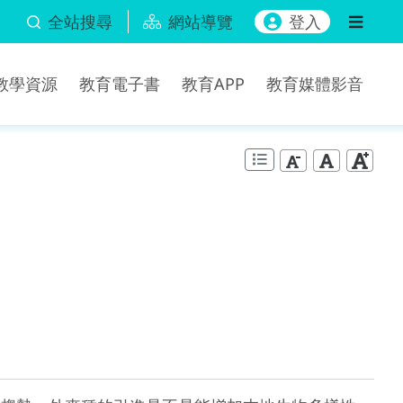
全站搜尋
網站導覽
登入
b教學資源
教育電子書
教育APP
教育媒體影音