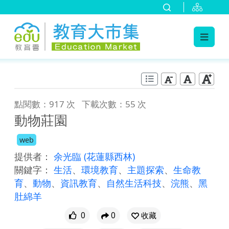
:::
跳到主要內容
:::
點閱數：917 次
下載次數：55 次
動物莊園
web
提供者：
余光臨
(花蓮縣西林)
關鍵字：
生活
、
環境教育
、
主題探索
、
生命教
育
、
動物
、
資訊教育
、
自然生活科技
、
浣熊
、
黑
肚綿羊
0
0
收藏