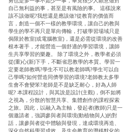
勇也是多一事不如少一事，畢竟很少人願意做對
自己無利益的事，甚至是有風險的事。 這樣說來
該不該做呢?我想還是應該做?從教育的價值而
言，創造一個不一樣的教學環境，讓自己的教與
學生的學不再只是單向傳輸，打破學習場域只是
侷限於教室(或電腦教室)，還是必需從環境的改善
根本著手，才能營造一個舒適的學習環境，讓師
生共享學習的樂趣。 除了環境之外，教學者必須
從(重)心(新)下手，不斷省思教學的本質。學習一
定要老師教嗎?學生不可以教老師嗎?學生可以自
己學嗎?如何營造同儕學習的環境?老師教太多學
生會不會變笨?老師是不是缺乏耐心，好為人師
呢? 本課程設計，與其說是設計(主觀)，倒不如將
之視為，分散的智慧共享、集體創作的課程探索
之旅。因此，以融入為主軸，發起者(教師)只是一
個邀請者，強調參與者與環境(動植物與人)的對
話，讓參與者從中體驗與發現，達成環境再造、
深化自然科學習成效，及生命教育的潛移默化的