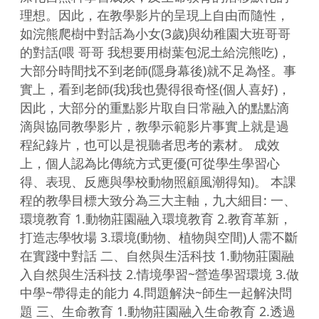
理想。因此，在教學影片的呈現上自由而隨性，
如浣熊爬樹中對話為小女(3歲)與幼稚園大班哥哥
的對話(喂 哥哥 我想要用樹葉包泥土給浣熊吃)，
大部分時間找不到老師(隱身幕後)就不足為怪。事
實上，看到老師(我)我也覺得很奇怪(個人喜好)，
因此，大部分的重點影片取自日常融入的點點滴
滴與協同教學影片，教學示範影片事實上就是過
程紀錄片，也可以是視聽者思考的素材。 成效
上，個人認為比傳統方式更優(可從學生學習心
得、表現、反應與學校動物照顧風潮得知)。 本課
程的教學目標大致分為三大主軸，九大細目: 一、
環境教育 1.動物莊園融入環境教育 2.教育革新，
打造志學牧場 3.環境(動物、植物與空間)人需不斷
在實踐中對話 二、自然與生活科技 1.動物莊園融
入自然與生活科技 2.情境學習~營造學習環境 3.做
中學~帶得走的能力 4.問題解決~師生一起解決問
題 三、生命教育 1.動物莊園融入生命教育 2.透過