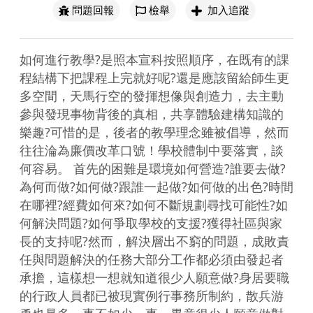
問題回報
檢舉
加入追蹤
如何進行教學?是照本宣科按照順序，在既有的課
程結構下把課程上完就好呢?還是應該留給師生更
多空間，天馬行空的發揮想像與創造力，去主動
參與發現事物背後的真相，共享體驗建構知識的
樂趣?可惜的是，後者的教學理念雖被倡導，然而
往往淪為廉價改革口號！學校體制中要落實，談
何容易。 首先的困難是環境如何營造?誰要去做?
為何而做?如何做?跟誰一起做?如何做的出色?時間
在哪裡?經費如何來?如何不斷規劃尋找可能性?如
何解決問題?如何爭取學校的支援?獲得社區與家
長的支持呢?然而，解決層出不窮的問題，成敗責
任與問題解決的任務大部分工作都必須由發起者
承擔，這樣想一想就知道很少人願意做?身居要職
的行政人員都已被現實例行事務所制約，散兵游