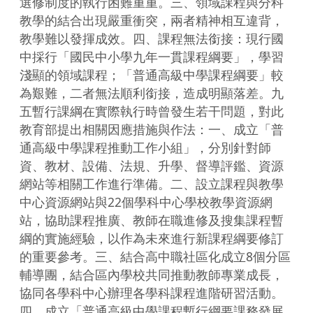
選修制度的執行困難重重。三、領域課程與分科
教學的結合出現嚴重衝突，兩者精神相互違背，
教學難以發揮成效。四、課程無法銜接：現行國
中採行「國民中小學九年一貫課程綱要」，學習
淺顯的領域課程；「普通高級中學課程綱要」較
為艱難，二者無法順利銜接，造成明顯落差。九
五暫行課綱在實際執行時曾發生若干問題，對此
教育部提出相關因應措施與作法：一、成立「普
通高級中學課程推動工作小組」，分別針對師
資、教材、設備、法規、升學、督導評鑑、資源
網站等相關工作進行準備。二、設立課程與教學
中心資源網站與22個學科中心學校教學資源網
站，協助課程推廣、教師在職進修及搜集課程暫
綱的實施經驗，以作為未來進行新課程綱要修訂
的重要參考。三、結合高中職社區化成立8個分區
輔導團，結合區內學校共同推動教師專業成長，
協同各學科中心辦理各學科課程進階研習活動。
四、成立「普通高級中學課程暫行綱要課務發展