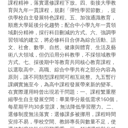
課程精神，落實選修課程下放。四、銜接大學教
育與九年一貫課程，規劃「彈性學習節數」，提
供學校自主發展特色課程。五、加強通識教育，
順應大學延後分化趨勢；配合中小學九年一貫領
域劃分精神，採行科目刪減的方式。六、強調學
習領域的建立，將必修科目合併為綜合活動、語
文、社會、數學、自然、健康與體育、生活及藝
術八大領域，但仍沿用分科教學，不採領域教學
方式。七、採後期中等教育共同核心教育課程，
以選取高中、高職、綜合中學共有之部分內容為
原則，讓不同類型課程間可相互統整。九五暫行
課綱實施至今，為高中課程發展帶來新的變革。
在實際運用時曾出現若干問題：一、課程繁重壓
縮學生自主發展空間：畢業學分最低需求160個，
每星期平均30多堂課，無法降低學習壓力。二、
選修制度無法落實：選修課多被挪用，課程時間
安排不易，學校空間、教師專長與數量不足，使