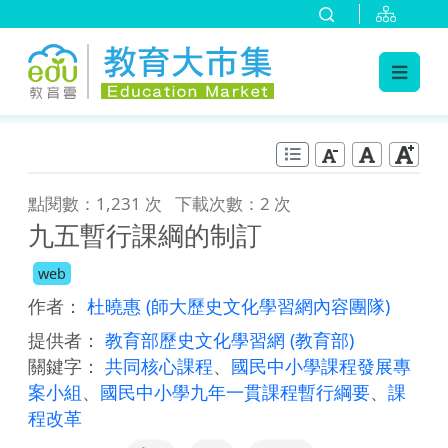
:::
跳到主要內容
:::
點閱數：1,231 次
下載次數：2 次
九五暫行課綱的制訂
web
作者：
杜曉惠
(師大歷史文化學習網內容團隊)
提供者：
教育部歷史文化學習網
(教育部)
關鍵字：
共同核心課程
、
國民中小學課程發展專
案小組
、
國民中小學九年一貫課程暫行綱要
、
課
程改革