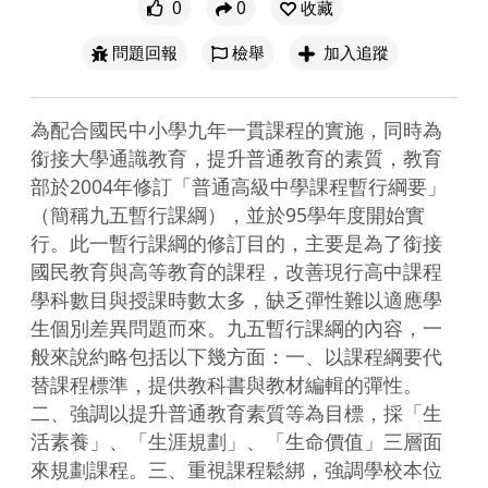
0
0
收藏
問題回報
檢舉
加入追蹤
為配合國民中小學九年一貫課程的實施，同時為
銜接大學通識教育，提升普通教育的素質，教育
部於2004年修訂「普通高級中學課程暫行綱要」
（簡稱九五暫行課綱），並於95學年度開始實
行。此一暫行課綱的修訂目的，主要是為了銜接
國民教育與高等教育的課程，改善現行高中課程
學科數目與授課時數太多，缺乏彈性難以適應學
生個別差異問題而來。九五暫行課綱的內容，一
般來說約略包括以下幾方面：一、以課程綱要代
替課程標準，提供教科書與教材編輯的彈性。
二、強調以提升普通教育素質等為目標，採「生
活素養」、「生涯規劃」、「生命價值」三層面
來規劃課程。三、重視課程鬆綁，強調學校本位