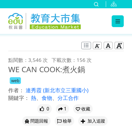
:::
跳到主要內容
:::
點閱數：3,546 次
下載次數：156 次
WE CAN COOK:煮火鍋
web
作者：
連秀霞
(新北市立三重國小)
關鍵字：
熱
、
食物
、
分工合作
0
1
收藏
問題回報
檢舉
加入追蹤