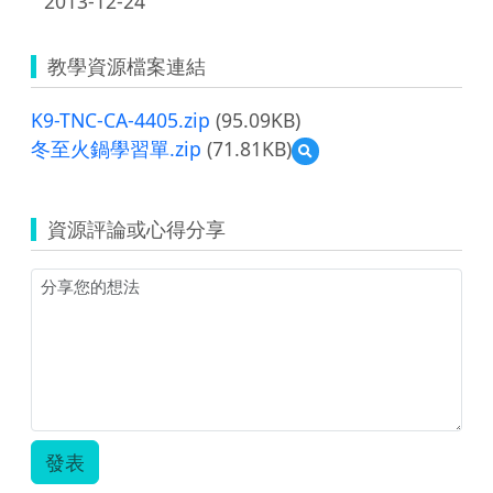
2013-12-24
教學資源檔案連結
K9-TNC-CA-4405.zip
(95.09KB)
冬至火鍋學習單.zip
(71.81KB)
預
覽
冬
至
資源評論或心得分享
火
鍋
學
習
單.zip
發表