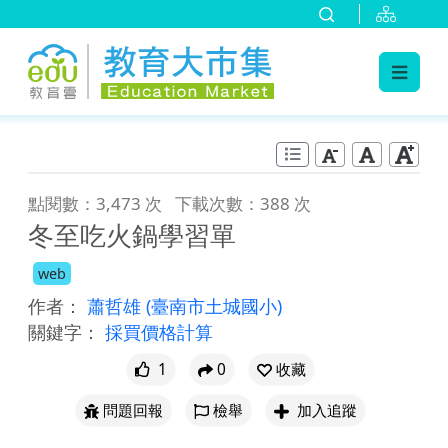
:::
跳到主要內容
:::
點閱數：3,473 次
下載次數：388 次
冬至吃火鍋學習單
web
作者：
蕭哲雄
(臺南市土城國小)
關鍵字：
採買價格計算
1
0
收藏
問題回報
檢舉
加入追蹤