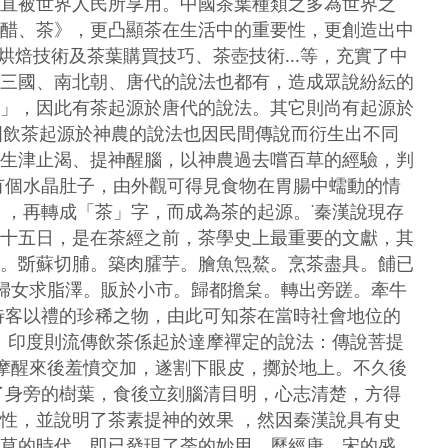
直被世界人民所享用。中國茶葉種類之多為世界之
醋、茶》，更凸顯茶在生活中的重要性，更創造出中
烘焙技術及茶葉購買技巧、茶壺技術...等，充實了中
三國、南北朝、唐代的說法也都有，造成眾說紛紜的
」，因此有茶起源於唐代的說法。其它則尚有起源於
國飲茶起源於神農的說法也因民間傳說而衍生出不同
生津止渴、提神醒腦，以神農過去嚐百草的經驗，判
有個水晶肚子，由外觀可得見食物在胃腸中蠕動的情
，再轉成「茶」字，而成為茶的起源。˙秦漢說現存
十五日，是在茶經之前，茶學史上最重要的文獻，其
。斲蘇切脯。築肉臛芋。膾魚炰鰲。烹茶盡具。餔已
婦女求脂澤。販於小市。歸都擔枲。轉出旁蹉。牽牛
待客以禮的珍稀之物，由此可知茶在當時社會地位的
、印度則流傳飲茶係起於達摩禪定的說法：傳說菩提
摩醒來後羞憤交加，遂割下眼皮，擲於地上。不久後
了身旁的樹葉，食後立刻腦清目明，心志清楚，方得
性，並說明了茶素提神的效果 ，然因秦漢說具有史
草的時代，即已發現了荼的妙用，歷經唐、宋的盛