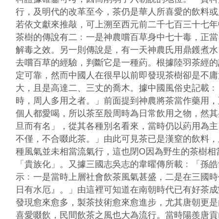
行，及明代的改革至今，茶仍是華人所喜愛的飲料或
若依文獻來推敲，可上溯至西元前二千七百三十七年
茶樹的傳說有二﹕一是神農嚐百草身中七十毒，正當
解毒之效。另一則傳說是，有一天神農氏用鼎鑊煮水
去嚐百草的經驗，判斷它是一種葯。根據陸羽茶經的
定可靠，然而中國人在很早以前即發現茶樹卻是不庸
大，且是高達二、三丈的喬木。據中國風俗史記載﹕
時，周人多用之者。」前面提到神農將茶當作藥用，
個人都愛喝，所以茶至殷周時為日常飲用之物，然其
旦而有名」，從其各種別名看來，當時仍以葯用為主
不僅，不合啜此茶。」由此可見茶已是漢窒的飲料，
種風氣並未相當流氣行，這也閉O因為野生的茶樹相
「貴族化」。又據三國志吳志的韋曜傳所載﹕「孫皓
示﹕一是當時上層社會飲茶風氣甚盛，二是在三國時
日有水厄』。」由這裡可知道在南朝時代已有好茶成癖
發現愈來愈多，製茶技術愈來愈進步，尤其唐朝更是
喜愛啜飲，民間飲茶之風也大為流行。當時陽羨唐貢