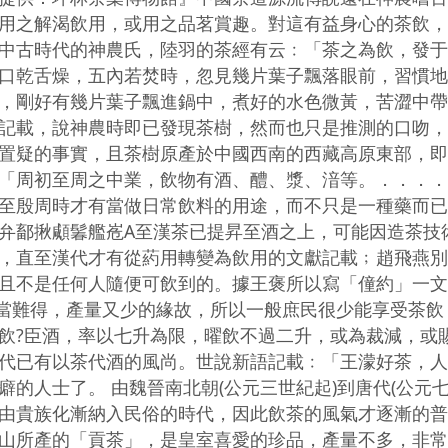
用之解渴飲用，或用之品茗賞趣。對這有益身心的茶飲，
中古時代的神農氏，陸羽的茶經有云﹕「茶之為飲，發于
口乾舌燥，五內若焚時，忽見幾片葉子飄落眼前，習慣地
，剛好有幾片葉子飄進鍋中，煮好的水色微黃，苦澀中帶
記載，說神農時即已發現茶樹，然而也只是推測的口吻，
置疑的事實，且茶樹原產於中國西南的西藏高原東部，即
「周初至周之中業，飲物有酒、醴、漿、湆等。．．．．
至殷周時才有當做日常飲料的用途，而不只是一種藥而已
弁鄐揪顑鬊艦峞A至漢茶已提昇至酒之上，可能因造茶技
，直至漢代才有從葯用轉變為飲用的文獻記載﹔趙飛燕別
且不是任何人隨便可飲到的。據王褒所以寫「僮約」一文
當難得，產量又少的緣故，所以一般庶民很少能享受茶飲
飲?臣酒，率以七升為限，曜飲不過二升，或為裁減，或
代已有以茶代酒的風尚。世說新語記載﹕「王濛好茶，人
的人士了。 由魏晉南北朝(公元三世紀起)到唐代(公元
由貴族化漸納入民俗的時代，因此飲茶的風氣才逐漸的普
山所產的「貢茶」，是皇室喜愛的珍品，產量不多，非常