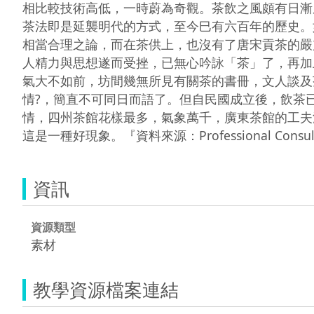
相比較技術高低，一時蔚為奇觀。茶飲之風頗有日漸
茶法即是延襲明代的方式，至今巳有六百年的歷史。
相當合理之論，而在茶供上，也沒有了唐宋貢茶的嚴
人精力與思想遂而受挫，已無心吟詠「茶」了，再加
氣大不如前，坊間幾無所見有關茶的書冊，文人談及
情?，簡直不可同日而語了。但自民國成立後，飲茶
情，四州茶館花樣最多，氣象萬千，廣東茶館的工夫
這是一種好現象。『資料來源：Professional Consultancy 
資訊
資源類型
素材
教學資源檔案連結