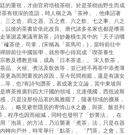
廷的重視，才由官府培植茶樹。於是茶樹由野生而成
對茶有很深的造詣，時人稱之為「茶神」，他俸詔著
、三之造、四之器、五之煮、六之飲、七之事、八之
，以後的茶書皆依此改良。唐代諸多名家也都是嗜茶
走筆謝孟柬議寄新茶」詩妙趣橫生其中的「天子須嚐
「榷茶使」司掌，(宋稱為「茶馬司」)，當時前往中
禪師前往中國留學，就所學心得寫成「喫茶養生
宗教及禮教意味，成為「日本茶道」。 宋人飲茶，
茶品、火候、煮法及飲效等，並已經不再茶中添煮薄
茶更為民間重視的原因，至今民間相親，還是有讓女
...等，也?有詩句讚茶，甚或著文立論，其中東坡與
是將茶推廣到四大汗國的領域，北達俄國，西抵波斯
感，只是沒那份品茗的風雅罷了，隨著領域的擴展，
杯茶去。」略見避世隱居的寄情山水之趣，與茶、飯並列
茶，程序也因而縮減，同時也發明了「炒菁法」，在
用「泡茶」的方法，乃沿襲著「煮茶」法，只是在器
內轉向戶外，時常舉行「點茶」、「鬥茶」之會，互