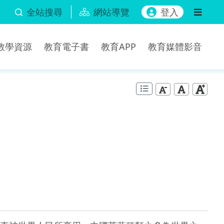
全站搜尋
網站導覽
登入
b教學資源
教育電子書
教育APP
教育媒體影音