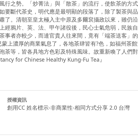
風行之勢。「炒菁法」與「散茶」的流行，使飲茶的方式
如要斷代茶史，明代應是最明顯的段落了，除了製茶與品
肅了。清朝至皇太極入主中原及多爾袞攝政以來，雖仍沿
上經鴉片、英、法、甲午諸役後，民心士氣危弱，民族自
茶事者亦較少，而達官貴人往來間，竟有「端茶送客」的
已蒙上濃厚的商業氣息了，各地茶肆皆有?色，如福州茶
泡茶等，皆各具地方色彩及特殊風味。故重新喚了人們對
for Chinese Healthy Kung-Fu Tea』
授權資訊
創用CC 姓名標示-非商業性-相同方式分享 2.0 台灣