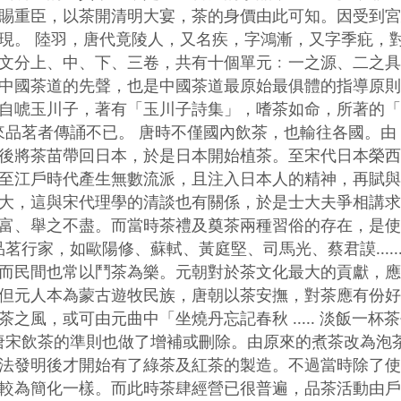
賜重臣，以茶開清明大宴，茶的身價由此可知。因受到宮
現。 陸羽，唐代竟陵人，又名疾，字鴻漸，又字季疪，
文分上、中、下、三卷，共有十個單元﹕一之源、二之具
中國茶道的先聲，也是中國茶道最原始最俱體的指導原則
自唬玉川子，著有「玉川子詩集」，嗜茶如命，所著的「
品茗者傳誦不已。 唐時不僅國內飲茶，也輸往各國。由
後將茶苗帶回日本，於是日本開始植茶。至宋代日本榮西
至江戶時代產生無數流派，且注入日本人的精神，再賦與
大，這與宋代理學的清談也有關係，於是士大夫爭相講求
富、舉之不盡。而當時茶禮及奠茶兩種習俗的存在，是使
行家，如歐陽修、蘇軾、黃庭堅、司馬光、蔡君謨......
而民間也常以鬥茶為樂。元朝對於茶文化最大的貢獻，應
但元人本為蒙古遊牧民族，唐朝以茶安撫，對茶應有份好
之風，或可由元曲中「坐燒丹忘記春秋 ..... 淡飯一
唐宋飲茶的準則也做了增補或刪除。由原來的煮茶改為泡
法發明後才開始有了綠茶及紅茶的製造。不過當時除了使
較為簡化一樣。而此時茶肆經營已很普遍，品茶活動由戶