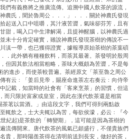
我們有義務將之推廣流傳。追溯中國人飲茶的源流，
神農氏，聞於魯周公．．．」．．．關於神農氏發現
拾起送入口中咀嚼，其汁液苦澀，氣味卻芬芳，且有
甘甜，喝入口中生津解渴，且提神醒腦，以神農氏過
並未十分肯定確實，雖說神農氏發現茶樹的傳說不一
川滇一帶，也已獲得證實，據報導原始茶樹的茶葉碩
．．此外猶有種種飲料，而茶其最著。茶發明於殷周
，但因其飲法相當粗略，茶味大概頗為苦澀，不是每
術的進步，而使茶較普遍。茶經原文「茶至魯之周公
傳有云﹕「姜后見帝，賜座命進茶左右奏云﹕向侍帝
中記載，知當時的社會有「客來烹茶」的習慣，但這
，而只限於富家或皇室，因此在漢代飲茶還是相當
賜茶茗以當酒。」由這段文字，我們可得到兩點啟
至輒飲之，士大夫輒以為苦，每欲侯濛，必云﹕『今
七世紀起)是茶飲的「轉變期」，這可能是因為茶樹的
遍流傳開來。唐代飲茶的風氣已頗盛行，不僅貴族們
名貴，那時陽羨茶得在清明前送到長安，做好的茶，