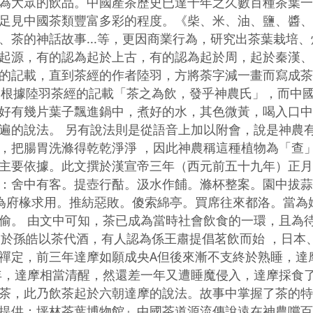
為大眾的飲品。中國產茶歷史已達千年之久數百種茶葉一
足見中國茶類豐富多彩的程度。《柴、米、油、鹽、醬、
茶的神話故事...等，更因商業行為，研究出茶葉栽培、
起源，有的認為起於上古，有的認為起於周，起於秦漢、
的記載，直到茶經的作者陸羽，方將荼字減一畫而寫成茶
說根據陸羽茶經的記載「茶之為飲，發乎神農氏」，而中
好有幾片葉子飄進鍋中，煮好的水，其色微黃，喝入口中
遍的說法。 另有說法則是從語音上加以附會，說是神農
，把腸胃洗滌得乾乾淨淨 ，因此神農稱這種植物為「查」
主要依據。此文撰於漢宣帝三年（西元前五十九年）正月
：舍中有客。提壺行酤。汲水作餔。滌杯整案。園中拔蒜
為府椽求用。推紡惡敗。傻索綿亭。買席往來都洛。當為
偷。 由文中可知，茶已成為當時社會飲食的一環，且為
起於孫皓以茶代酒，有人認為係王肅提倡茗飲而始 ，日本
禪定，前三年達摩如願成央A但後來漸不支終於熟睡，達
年，達摩相當清醒，然還差一年又遭睡魔侵入，達摩採食
茶，此乃飲茶起於六朝達摩的說法。故事中掌握了茶的特
提供：坪林茶葉博物館』中國茶道源流傳說遠在神農嚐百