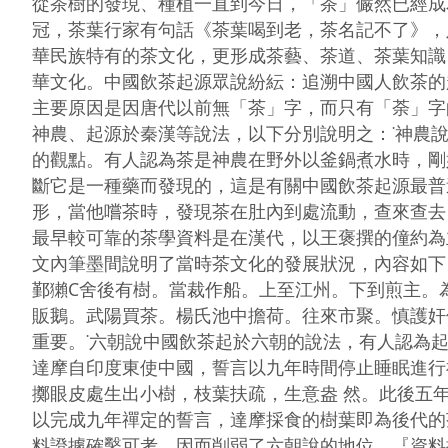
從茶樹的發現、種植一直到今日，「茶」儼然已經成
冠，茶葉行家有句話《茶葉喝到老，茶名記不了》，
華民族特有的茶文化，更形成茶藝、茶道、茶葉知識、
華文化。中國飲茶起源眾說紛紜：追溯中國人飲茶的
主要原因是因唐代以前無「茶」字，而只有「荼」字
神農、起源於秦漢等說法，以下分別說明之：˙神農
的觀點。有人認為茶是神農在野外以釜鍋煮水時，剛
斷它是一種藥而發現的，這是有關中國飲茶起源最普
形，當他嚐茶時，發現茶在肚內到處流動，查來查去
最早較可靠的茶學資料是在漢代，以王褒撰的僮約為
文內筆墨間說明了當時茶文化的發展狀況，內容如下
鄞獺C舍後有樹。當裁作船。上至江州。下到煎主。
販鵝。武陽買茶。楊氏池中擔荷。往來市聚。慎護奸
重要。˙六朝說中國飲茶起於六朝的說法，有人認為
達摩自印度東使中國，誓言以九年時間停止睡眠進行
擲眼皮處生出小樹，枝葉扶疏，生意盎 然。此後五
以完成九年禪定的誓言，達摩採食的樹葉即為後代的
料證據確鑿可考，因而削弱了六朝說的地位。『資料