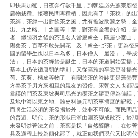
即快馬加鞭，日夜奔行數千里，到朝廷必先薦宗廟後
農物栽種。接著民間再種植，因此有了「茶稅」的出
茶經，茶經一出對飲茶之風，尤有推波助瀾之勢，全
出、九之略、十之圖等十章，對茶有全盤的介紹，是
者。繼陸羽之後的茶道名人當屬盧仝，隱居少室山，
陽羨茶，百草不敢先開花」及「盧仝七?茶」更為後來
國的留學生也以日本為多，日本僧人「最澄」，學成
法」，日本的茶經於是誕生，日本的茶道開始宏揚，
基本上仍依循唐朝的準則，又從高雅的享受更發揚光
荷、茱萸、橘皮等物了。有關於茶的吟詠更是藻墨豐
方奉茶予男方來相親的親友的習俗。宋朝文人也都?品茗
君謨的鬥茶及東坡與司馬光的墨茶之辯更傳為佳話，
及地中海以東之地。雖史料無元朝茶事擴展的記載，
而將生活必須的茶發揚於外，並非不可能。而民間品茶
的普遍。明代，茶的形狀已漸由團茶變成散茶，於?
未發明炒菁法之前，茶葉是採「自然醱酵」，在炒菁
具及過程上較為簡化罷了，就正如我們現代又比明代