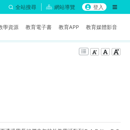
全站搜尋
網站導覽
登入
b教學資源
教育電子書
教育APP
教育媒體影音