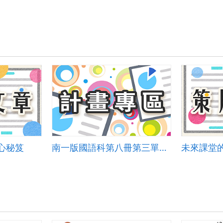
心秘笈
南一版國語科第八冊第三單元 生活札記 康軒版社會科第四冊三單元 家鄉的產業 六
未來課堂