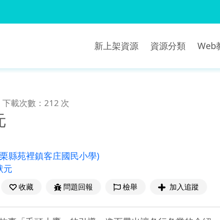
新上架資源
資源分類
We
下載次數：212 次
元
苗栗縣苑裡鎮客庄國民小學)
狀元
收藏
問題回報
檢舉
加入追蹤