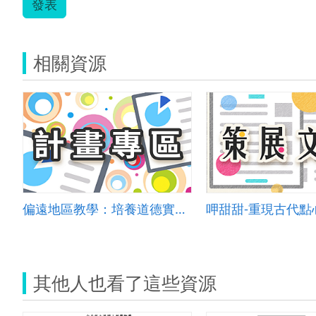
發表
相關資源
偏遠地區教學：培養道德實踐與公民意識素養
呷甜甜-重現古代點
其他人也看了這些資源