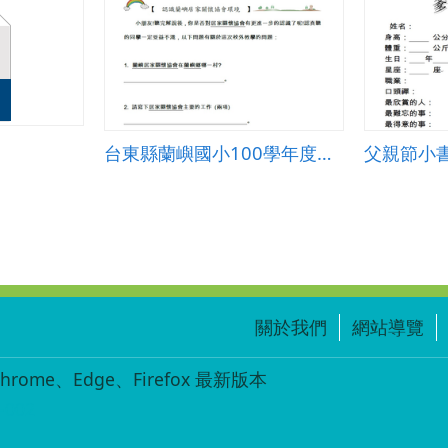
台東縣蘭嶼國小100學年度上學期二年級校外教學學習單
父親節小
關於我們
網站導覽
ome、Edge、Firefox 最新版本
-002