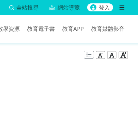
全站搜尋
網站導覽
登入
b教學資源
教育電子書
教育APP
教育媒體影音