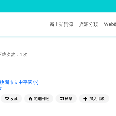
新上架資源
資源分類
We
下載次數：4 次
(桃園市立中平國小)
查
收藏
問題回報
檢舉
加入追蹤