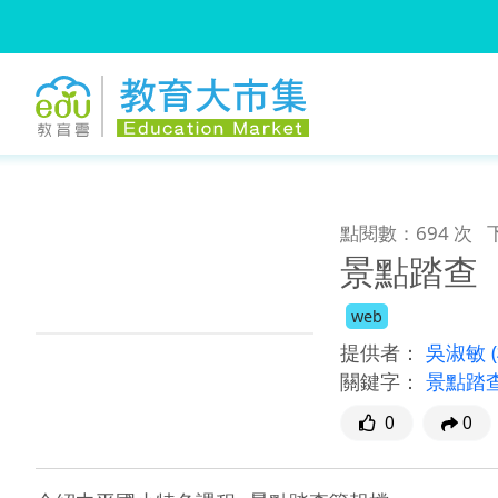
:::
跳到主要內容
:::
點閱數：694 次
景點踏查
web
提供者：
吳淑敏
關鍵字：
景點踏
0
0