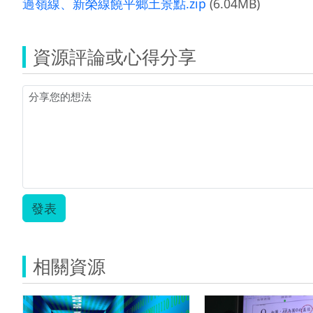
過嶺線、新榮線饒平鄉土景點.zip
(6.04MB)
資源評論或心得分享
發表
相關資源