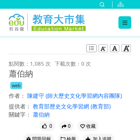
:::
跳到主要內容
:::
點閱數：1,085 次
下載次數：0 次
蕭伯納
web
作者：
陳建守
(師大歷史文化學習網內容團隊)
提供者：
教育部歷史文化學習網
(教育部)
關鍵字：
蕭伯納
0
0
收藏
問題回報
檢舉
加入追蹤