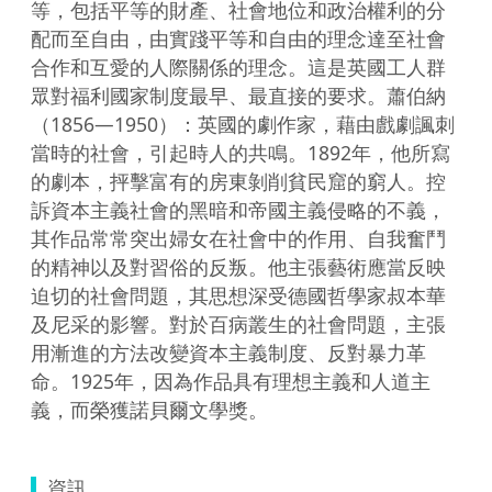
等，包括平等的財產、社會地位和政治權利的分
配而至自由，由實踐平等和自由的理念達至社會
合作和互愛的人際關係的理念。這是英國工人群
眾對福利國家制度最早、最直接的要求。蕭伯納
（1856—1950）：英國的劇作家，藉由戲劇諷刺
當時的社會，引起時人的共鳴。1892年，他所寫
的劇本，抨擊富有的房東剝削貧民窟的窮人。控
訴資本主義社會的黑暗和帝國主義侵略的不義，
其作品常常突出婦女在社會中的作用、自我奮鬥
的精神以及對習俗的反叛。他主張藝術應當反映
迫切的社會問題，其思想深受德國哲學家叔本華
及尼采的影響。對於百病叢生的社會問題，主張
用漸進的方法改變資本主義制度、反對暴力革
命。1925年，因為作品具有理想主義和人道主
義，而榮獲諾貝爾文學獎。
資訊