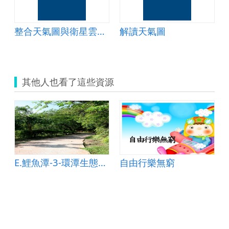
整合天氣圖與衛星雲圖-學習單
解讀天氣圖
其他人也看了這些資源
E.鯉魚潭-3-環潭生態步道
自由行樂無窮