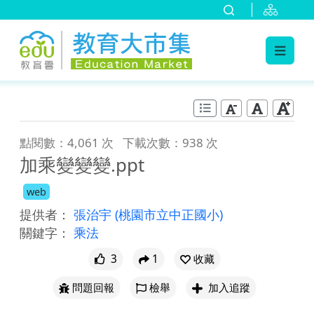
:::
跳到主要內容
:::
點閱數：4,061 次
下載次數：938 次
加乘變變變.ppt
web
提供者：
張治宇
(桃園市立中正國小)
關鍵字：
乘法
3
1
收藏
問題回報
檢舉
加入追蹤