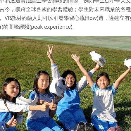
不易透過實踐產生學習體驗的情境，例如學生從小學天文
古今，橫跨全球各國的學習體驗；學生對未來職業的各種
的融入則可以引發學習心流(flow)透，過建立有效的虛擬經驗
er)的高峰經驗(peak experience)。