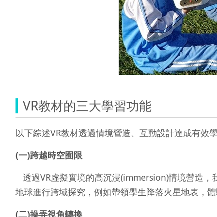
VR教材的三大學習功能
以下綜述VR教材透過情境營造、互動設計達成有效學
(
一
)
跨越時空囿限
透過VR虛擬實境的高沉浸(immersion)情
地球進行跨域探究，例如帶領學生降落火星地表，體
(
二
)
操弄視角轉換