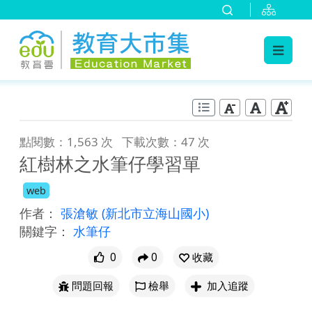
:::
跳到主要內容
:::
點閱數：1,563 次
下載次數：47 次
紅樹林之水筆仔學習單
web
作者：
張滄敏
(新北市立海山國小)
關鍵字：
水筆仔
0
0
收藏
問題回報
檢舉
加入追蹤