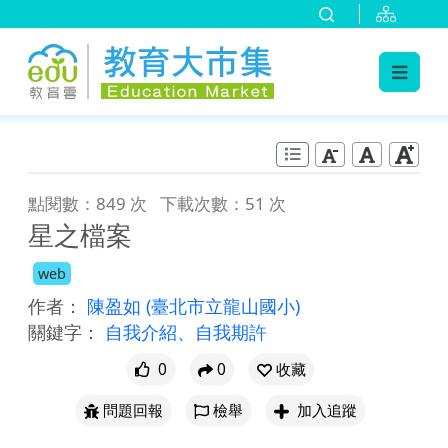
:::
跳到主要內容
:::
點閱數：849 次
下載次數：51 次
星之檔案
web
作者：
陳盈如
(臺北市立龍山國小)
關鍵字：
自我介紹、自我期許
0
0
收藏
問題回報
檢舉
加入追蹤